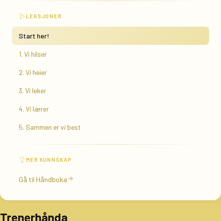
LEKSJONER
Start her!
1. Vi hilser
2. Vi heier
3. Vi leker
4. Vi lærer
5. Sammen er vi best
MER KUNNSKAP
Gå til Håndboka
Trenerhånda