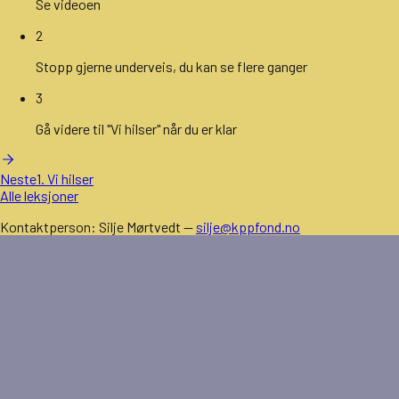
Se videoen
2
Stopp gjerne underveis, du kan se flere ganger
3
Gå videre til "Vi hilser" når du er klar
Neste
1. Vi hilser
Alle leksjoner
Kontaktperson:
Silje Mørtvedt
—
silje@kppfond.no