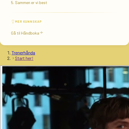
5. Sammen er vi best
MER KUNNSKAP
Gå til Håndboka
Trenerhånda
Start her!