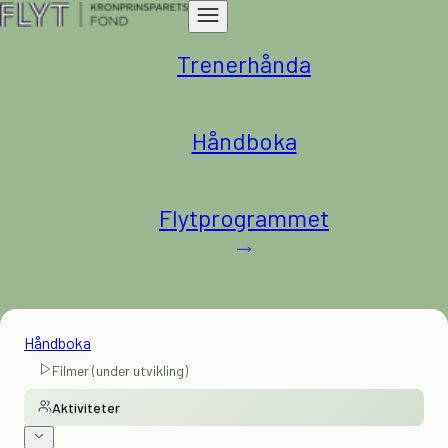
Trenerhånda
Håndboka
Flytprogrammet
Håndboka
Filmer (under utvikling)
Aktiviteter