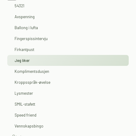
54321
Avspenning
Ballong i lufta
Fingerspissintervju
Firkantpust
Jeg liker
Komplimentsdusjen
Kroppsspråk-øvelse
Lysmester
SMIL-stafett
Speed friend
Vennskapsbingo