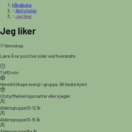
Håndboka
Aktiviteter
Jeg liker
Jeg liker
Vennskap
Lære å se positive sider ved hverandre
Tid
10 min
Hensikt
Skape energi i gruppa. Bli bedre kjent
Utstyr
Markeringsmatter eller kjegler
Aldersgruppe
10-12 år
Aldersgruppe
13-15 år
Aldersgruppe
16+ år