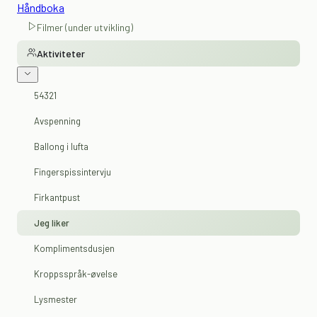
Håndboka
Filmer (under utvikling)
Aktiviteter
54321
Avspenning
Ballong i lufta
Fingerspissintervju
Firkantpust
Jeg liker
Komplimentsdusjen
Kroppsspråk-øvelse
Lysmester