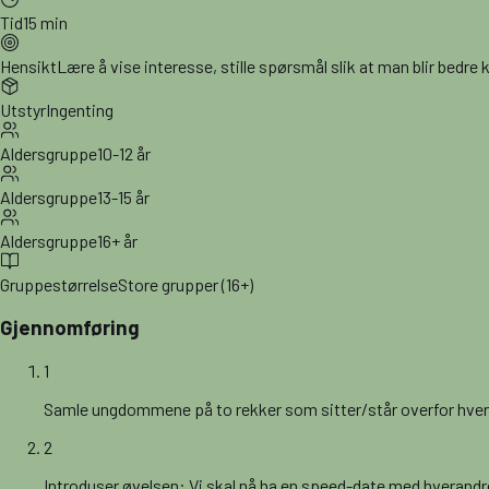
Tid
15 min
Hensikt
Lære å vise interesse, stille spørsmål slik at man blir bedre 
Utstyr
Ingenting
Aldersgruppe
10-12 år
Aldersgruppe
13-15 år
Aldersgruppe
16+ år
Gruppestørrelse
Store grupper (16+)
Gjennomføring
1
Samle ungdommene på to rekker som sitter/står overfor hve
2
Introduser øvelsen: Vi skal nå ha en speed-date med hverandr