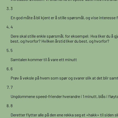
3
En god måte å bli kjent er å stille spørsmål, og vise interess
4
Dere skal stille enkle spørsmål, for eksempel: Hva liker du å
best, og hvorfor? Hvilken årstid liker du best, og hvorfor?
5
Samtalen kommer til å vare ett minutt
6
Prøv å veksle på hvem som spør og svarer slik at det blir samt
7
Ungdommene speed-friender hverandre i 1 minutt, blås i fløyt
8
Deretter flytter alle på den ene rekka seg et «hakk» til siden s