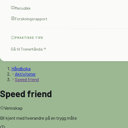
Metodikk
Forskningsrapport
PRAKTISKE TIPS
Gå til Trenerhånda
Håndboka
Aktiviteter
Speed friend
Speed friend
Vennskap
Bli kjent med hverandre på en trygg måte