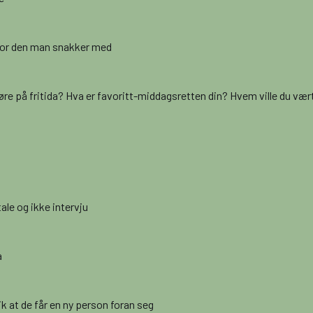
e for den man snakker med
 gjøre på fritida? Hva er favoritt-middagsretten din? Hvem ville du 
ale og ikke intervju
a
lik at de får en ny person foran seg