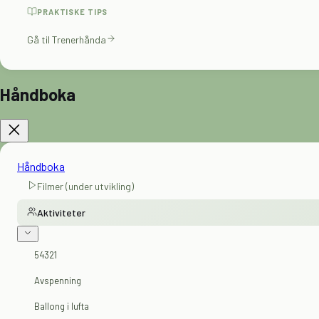
PRAKTISKE TIPS
Gå til Trenerhånda
Håndboka
Håndboka
Filmer (under utvikling)
Aktiviteter
54321
Avspenning
Ballong i lufta