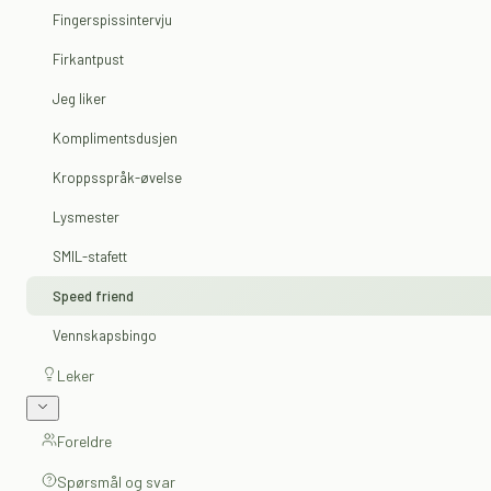
Fingerspissintervju
Firkantpust
Jeg liker
Komplimentsdusjen
Kroppsspråk-øvelse
Lysmester
SMIL-stafett
Speed friend
Vennskapsbingo
Leker
Foreldre
Spørsmål og svar