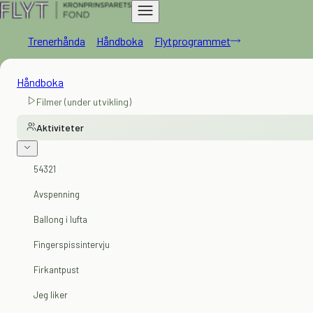
Trenerhånda
Håndboka
Flytprogrammet
Håndboka
Filmer (under utvikling)
Aktiviteter
54321
Avspenning
Ballong i lufta
Fingerspissintervju
Firkantpust
Jeg liker