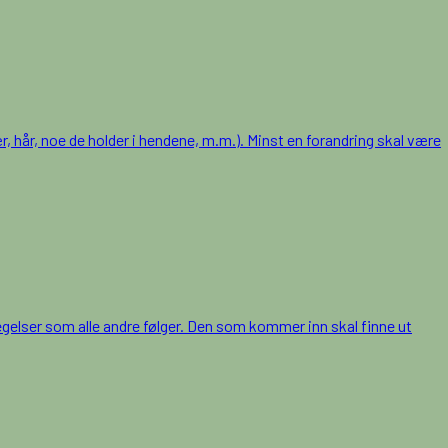
, hår, noe de holder i hendene, m.m.). Minst en forandring skal være
vegelser som alle andre følger. Den som kommer inn skal finne ut