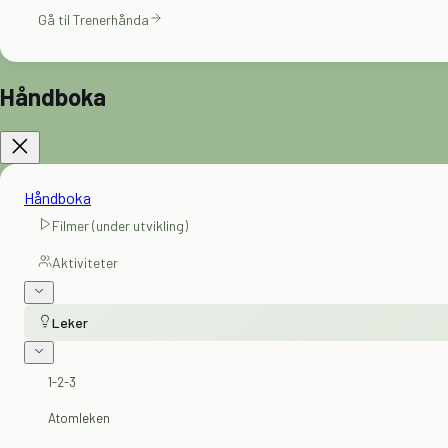
Gå til Trenerhånda
Håndboka
Håndboka
Filmer (under utvikling)
Aktiviteter
Leker
1-2-3
Atomleken