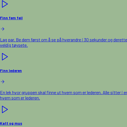
Finn fem feil
Lag par. Be dem først om å se på hverandre i 30 sekunder og deretter 
veldig tøysete.
Finn lederen
En lek hvor gruppen skal finne ut hvem som er lederen. Alle sitter i 
hvem som er lederen.
Katt og mus