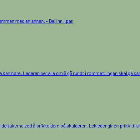
sammen med en annen. • Del inn i par.
lle kan høre. Lederen ber alle om å gå rundt i rommet. Ingen skal gå s
r til deltakerne ved å prikke dem på skulderen. Lekleder gir én prikk til