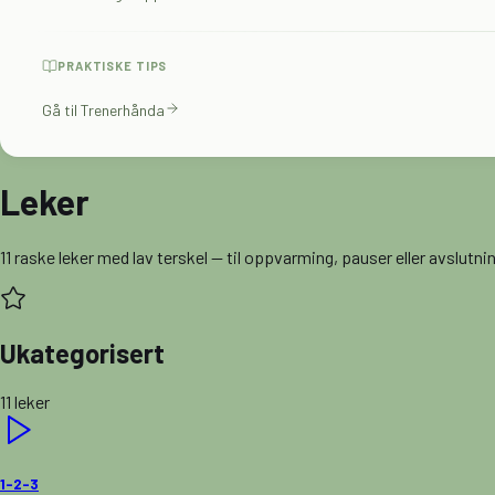
PRAKTISKE TIPS
Gå til Trenerhånda
Leker
11
raske leker med lav terskel — til oppvarming, pauser eller avslutni
Ukategorisert
11
leker
1-2-3