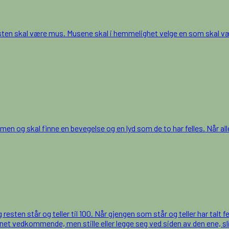
sten skal være mus. Musene skal i hemmelighet velge en som skal v
og skal finne en bevegelse og en lyd som de to har felles. Når alle 
en står og teller til 100. Når gjengen som står og teller har talt ferdi
t vedkommende, men stille eller legge seg ved siden av den ene, slik a