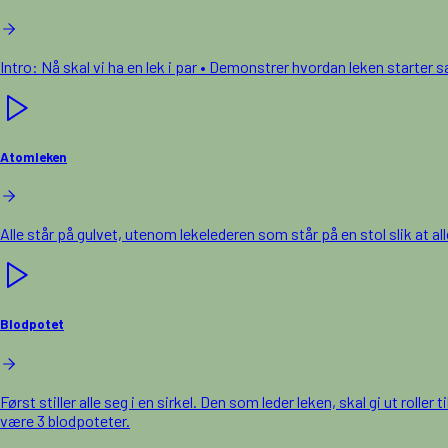
Intro: Nå skal vi ha en lek i par • Demonstrer hvordan leken starter 
Atomleken
Alle står på gulvet, utenom lekelederen som står på en stol slik at a
Blodpotet
Først stiller alle seg i en sirkel. Den som leder leken, skal gi ut rolle
være 3 blodpoteter.