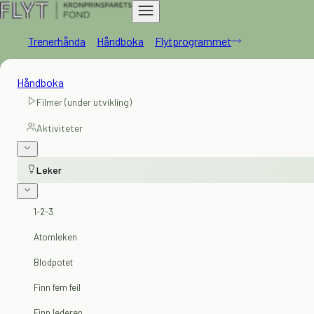
Trenerhånda
Håndboka
Flytprogrammet
Håndboka
Filmer (under utvikling)
Aktiviteter
Leker
1-2-3
Atomleken
Blodpotet
Finn fem feil
Finn lederen