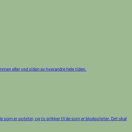
ammen eller ved siden av hverandre hele tiden.
 alle som er poteter, og to prikker til de som er blodpoteter. Det skal