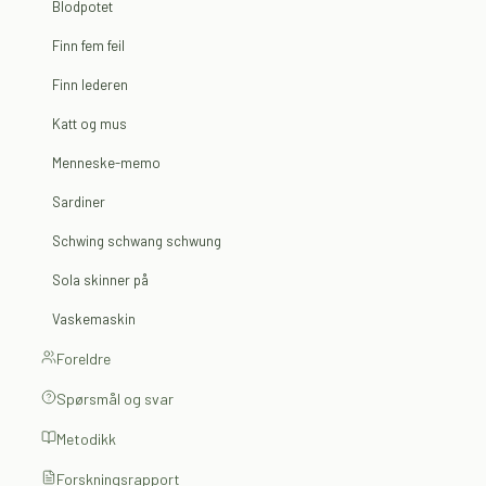
Blodpotet
Finn fem feil
Finn lederen
Katt og mus
Menneske-memo
Sardiner
Schwing schwang schwung
Sola skinner på
Vaskemaskin
Foreldre
Spørsmål og svar
Metodikk
Forskningsrapport