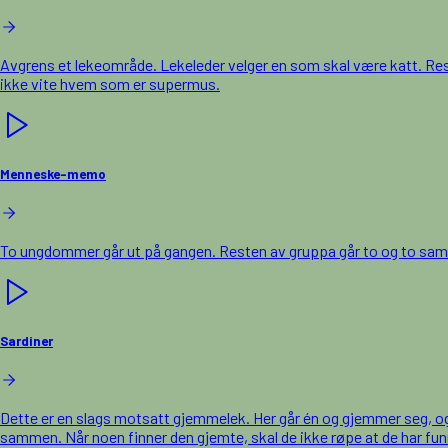
Avgrens et lekeområde. Lekeleder velger en som skal være katt. Re
ikke vite hvem som er supermus.
Menneske-memo
To ungdommer går ut på gangen. Resten av gruppa går to og to sammen 
Sardiner
Dette er en slags motsatt gjemmelek. Her går én og gjemmer seg, og rest
sammen. Når noen finner den gjemte, skal de ikke røpe at de har funne